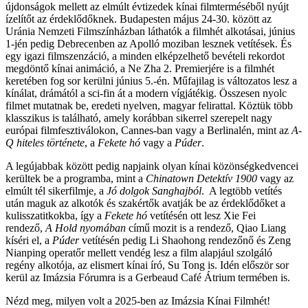
újdonságok mellett az elmúlt évtizedek kínai filmterméséből nyújt
ízelítőt az érdeklődőknek. Budapesten május 24-30. között az
Uránia Nemzeti Filmszínházban láthatók a filmhét alkotásai, június
1-jén pedig Debrecenben az Apolló moziban lesznek vetítések. És
egy igazi filmszenzáció, a minden elképzelhető bevételi rekordot
megdöntő kínai animáció, a Ne Zha 2. Premierjére is a filmhét
keretében fog sor kerülni június 5.-én. Műfajilag is változatos lesz a
kínálat, drámától a sci-fin át a modern vígjátékig. Összesen nyolc
filmet mutatnak be, eredeti nyelven, magyar felirattal. Köztük több
klasszikus is található, amely korábban sikerrel szerepelt nagy
európai filmfesztiválokon, Cannes-ban vagy a Berlinalén, mint az
A-
Q hiteles története
, a
Fekete hó
vagy a
Púder
.
A legújabbak között pedig napjaink olyan kínai közönségkedvencei
kerültek be a programba, mint a
Chinatown Detektív
1900
vagy az
elmúlt tél sikerfilmje, a
Jó dolgok Sanghajból
. A legtöbb vetítés
után maguk az alkotók és szakértők avatják be az érdeklődőket a
kulisszatitkokba, így a
Fekete hó
vetítésén ott lesz Xie Fei
rendező,
A Hold nyomában
című mozit is a rendező, Qiao Liang
kíséri el, a
Púder
vetítésén pedig Li Shaohong rendezőnő és Zeng
Nianping operatőr mellett vendég lesz a film alapjául szolgáló
regény alkotója, az elismert kínai író, Su Tong is. Idén először sor
kerül az Imázsia Fórumra is a Gerbeaud Café Átrium termében is.
Nézd meg, milyen volt a 2025-ben az Imázsia Kínai Filmhét!