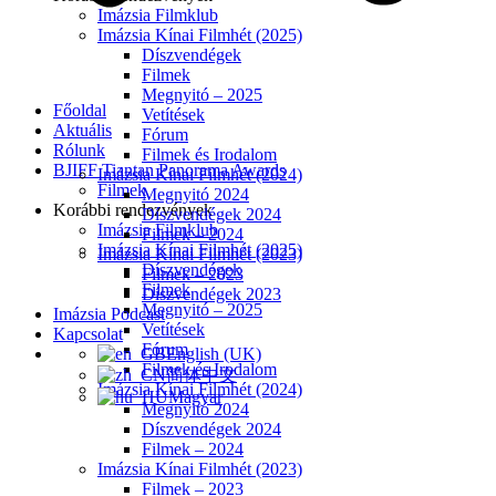
Imázsia Filmklub
Imázsia Kínai Filmhét (2025)
Díszvendégek
Filmek
Megnyitó – 2025
Főoldal
Vetítések
Aktuális
Fórum
Rólunk
Filmek és Irodalom
BJIFF Tiantan Panorama Awards
Imázsia Kínai Filmhét (2024)
Filmek
Megnyitó 2024
Korábbi rendezvények
Díszvendégek 2024
Imázsia Filmklub
Filmek – 2024
Imázsia Kínai Filmhét (2025)
Imázsia Kínai Filmhét (2023)
Díszvendégek
Filmek – 2023
Filmek
Díszvendégek 2023
Megnyitó – 2025
Imázsia Podcast
Vetítések
Kapcsolat
Fórum
English (UK)
Filmek és Irodalom
简体中文
Imázsia Kínai Filmhét (2024)
Magyar
Megnyitó 2024
Díszvendégek 2024
Filmek – 2024
Imázsia Kínai Filmhét (2023)
Filmek – 2023