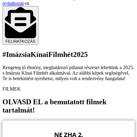
nyilatkozat
-ot.
FELIRATKOZÁS
#ImázsiaKínaiFilmhét2025
Rengeteg jó élmény, meghatározó pillanat részesei lehettünk a 2025-
s Imázsia Kínai Filmhét alkalmával. Az alábbi képek segítségével,
Te is betekintést nyerhetsz, milyen volt a rendezvény hangulata!
FILMEK
OLVASD EL
a bemutatott filmek
tartalmát!
NE ZHA 2.