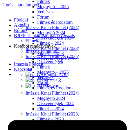
Filmek
Ugrás a tartalomhoz
Megnyitó – 2025
Vetítések
Fórum
Főoldal
Filmek és Irodalom
Aktuális
Imázsia Kínai Filmhét (2024)
Rólunk
Megnyitó 2024
BJIFF Tiantan Panorama Awards
Díszvendégek 2024
Filmek
Filmek – 2024
Korábbi rendezvények
Imázsia Kínai Filmhét (2023)
Imázsia Filmklub
Filmek – 2023
Imázsia Kínai Filmhét (2025)
Díszvendégek 2023
Díszvendégek
Imázsia Podcast
Filmek
Kapcsolat
Megnyitó – 2025
English (UK)
Vetítések
简体中文
Fórum
Magyar
Filmek és Irodalom
Imázsia Kínai Filmhét (2024)
Megnyitó 2024
Díszvendégek 2024
Filmek – 2024
Imázsia Kínai Filmhét (2023)
Filmek – 2023
Díszvendégek 2023
Imázsia Podcast