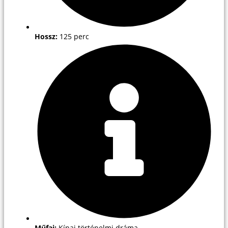
Hossz:
125 perc
Műfaj:
Kínai történelmi dráma