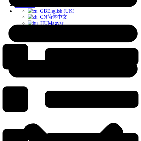
Kapcsolat
English (UK)
简体中文
Magyar