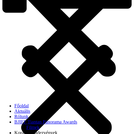
Főoldal
Aktuális
Rólunk
BJIFF Tiantan Panorama Awards
Filmek
Korábbi rendezvények