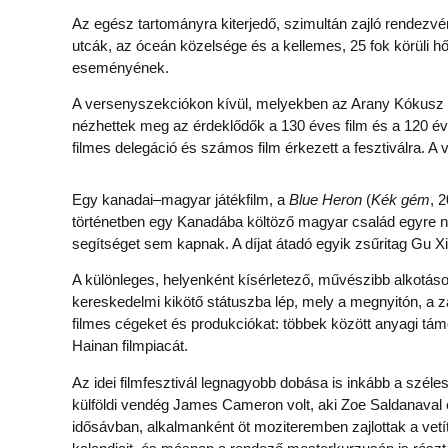
Az egész tartományra kiterjedő, szimultán zajló rendezvé
utcák, az óceán közelsége és a kellemes, 25 fok körüli 
eseményének.
A versenyszekciókon kívül, melyekben az Arany Kókusz díj
nézhettek meg az érdeklődők a 130 éves film és a 120 éve
filmes delegáció és számos film érkezett a fesztiválra. 
Egy kanadai–magyar játékfilm, a
Blue Heron
(
Kék gém
, 
történetben egy Kanadába költöző magyar család egyre n
segítséget sem kapnak. A díjat átadó egyik zsűritag Gu X
A különleges, helyenként kísérletező, művészibb alkotáso
kereskedelmi kikötő státuszba lép, mely a megnyitón, a
filmes cégeket és produkciókat: többek között anyagi támo
Hainan filmpiacát.
Az idei filmfesztivál legnagyobb dobása is inkább a szél
külföldi vendég James Cameron volt, aki Zoe Saldanaval
idősávban, alkalmanként öt moziteremben zajlottak a vetít