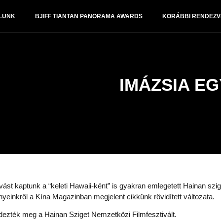
LUNK
BJIFF TIANTAN PANORAMA AWARDS
KORÁBBI RENDEZ
IMÁZSIA EG
st kaptunk a “keleti Hawaii-ként” is gyakran emlegetett Hainan szi
ényeinkről a Kína Magazinban megjelent cikkünk rövidített változata.
dezték meg a Hainan Sziget Nemzetközi Filmfesztivált.