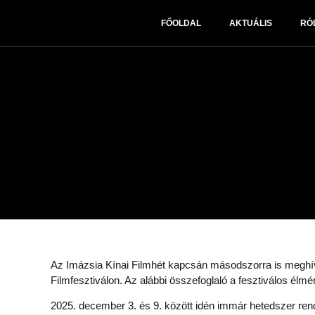
FŐOLDAL
AKTUÁLIS
RÓ
Az Imázsia Kínai Filmhét kapcsán másodszorra is meghívá
Filmfesztiválon. Az alábbi összefoglaló a fesztiválos élm
2025. december 3. és 9. között idén immár hetedszer ren