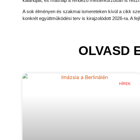
kalandjait, és másnap a rendező mesterkurzusán is részt
A sok élményen és szakmai ismereteken kívül a cikk szerző
konkrét együttműködési terv is kirajzolódott 2026-ra. A 
OLVASD 
HÍREK