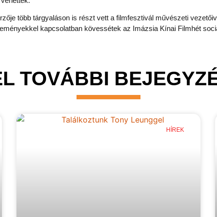
 vehettek.
je több tárgyaláson is részt vett a filmfesztivál művészeti vezetőive
fejleményekkel kapcsolatban kövessétek az Imázsia Kínai Filmhét soci
EL TOVÁBBI BEJEGYZÉ
HÍREK