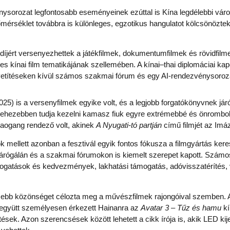
nysorozat legfontosabb eseményeinek ezúttal is Kína legdélebbi váro
hőmérséklet továbbra is különleges, egzotikus hangulatot kölcsönözt
ért versenyezhettek a játékfilmek, dokumentumfilmek és rövidfilmek
s kínai film tematikájának szellemében. A kínai–thai diplomáciai kap
A vetítéseken kívül számos szakmai fórum és egy AI-rendezvénysoroza
2025) is a versenyfilmek egyike volt, és a legjobb forgatókönyvnek jár
ehezebben tudja kezelni kamasz fiuk egyre extrémebbé és önrombol
iaogang rendező volt, akinek
A Nyugati-tó partján
című filmjét az Imáz
k mellett azonban a fesztivál egyik fontos fókusza a filmgyártás ker
 zárógálán és a szakmai fórumokon is kiemelt szerepet kapott. Szám
gatások és kedvezmények, lakhatási támogatás, adóvisszatérítés, vala
esebb közönséget célozta meg a művészfilmek rajongóival szemben. A 
 együtt személyesen érkezett Hainanra az
Avatar 3
–
Tűz és hamu
kí
ések. Azon szerencsések között lehetett a cikk írója is, akik LED ki