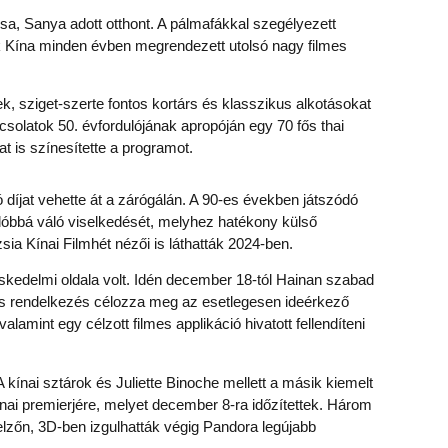
sa, Sanya adott otthont. A pálmafákkal szegélyezett
ek Kína minden évben megrendezett utolsó nagy filmes
, sziget-szerte fontos kortárs és klasszikus alkotásokat
csolatok 50. évfordulójának apropóján egy 70 fős thai
t is színesítette a programot.
ó díjat vehette át a zárógálán. A 90-es években játszódó
óbbá váló viselkedését, melyhez hatékony külső
sia Kínai Filmhét nézői is láthatták 2024-ben.
eskedelmi oldala volt. Idén december 18-tól Hainan szabad
os rendelkezés célozza meg az esetlegesen ideérkező
mint egy célzott filmes applikáció hivatott fellendíteni
kínai sztárok és Juliette Binoche mellett a másik kiemelt
nai premierjére, melyet december 8-ra időzítettek. Három
jelzőn, 3D-ben izgulhatták végig Pandora legújabb